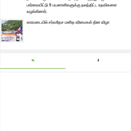
பார்வையிட்டு 9 பயனாளிகளுக்கு நலத்திட்ட உதவிகளை
வழங்கினார்.
காரமடையில் சர்வதேச மனித உரிமைகள் தின விழா