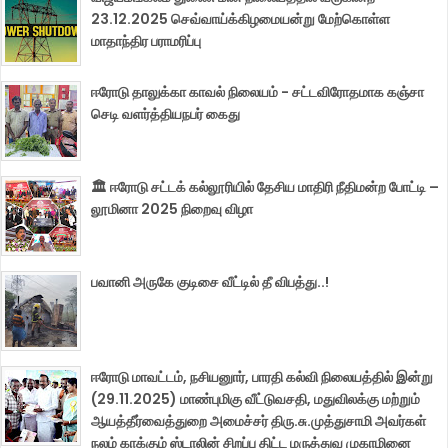
23.12.2025 செவ்வாய்க்கிழமையன்று மேற்கொள்ள
மாதாந்திர பராமரிப்பு
ஈரோடு தாலுக்கா காவல் நிலையம் - சட்டவிரோதமாக கஞ்சா
செடி வளர்த்தியநபர் கைது
🏛️ ஈரோடு சட்டக் கல்லூரியில் தேசிய மாதிரி நீதிமன்ற போட்டி –
லூமினா 2025 நிறைவு விழா
பவானி அருகே குடிசை வீட்டில் தீ விபத்து..!
ஈரோடு மாவட்டம், நசியனுார், பாரதி கல்வி நிலையத்தில் இன்று
(29.11.2025) மாண்புமிகு வீட்டுவசதி, மதுவிலக்கு மற்றும்
ஆயத்தீர்வைத்துறை அமைச்சர் திரு.சு.முத்துசாமி அவர்கள்
நலம் காக்கும் ஸ்டாலின் சிறப்பு திட்ட மருத்துவ முகாமினை