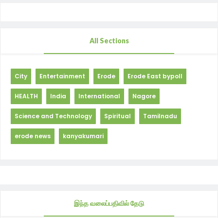
All Sections
City
Entertainment
Erode
Erode East bypoll
HEALTH
India
International
Nagore
Science and Technology
Spiritual
Tamilnadu
erode news
kanyakumari
இந்த வலைப்பதிவில் தேடு