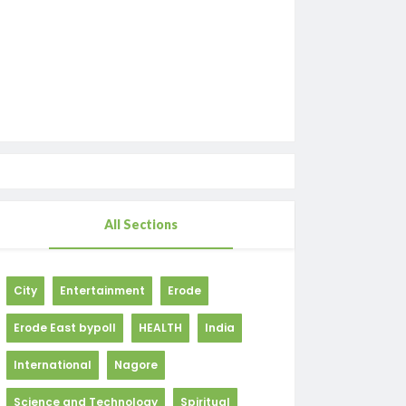
All Sections
City
Entertainment
Erode
Erode East bypoll
HEALTH
India
International
Nagore
Science and Technology
Spiritual