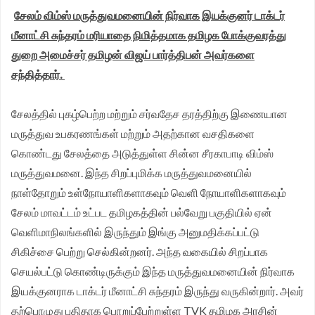
சேலம் விம்ஸ் மருத்துவமனையின் நிர்வாக இயக்குனர் டாக்டர்
முதலமைச்சர் தீர்க்கமாக வலியுறுத்த தமிழக விவசாயிகள்
மீனாட்சி சுந்தரம் மரியாதை நிமித்தமாக தமிழக போக்குவரத்து
சங்க மாநில தலைவர் வேலுச்சாமி வேண்டுகோள்.
துறை அமைச்சர் தமிழன் விஜய் பார்த்திபன் அவர்களை
சந்தித்தார்.
சேலத்தில் புகழ்பெற்ற மற்றும் சர்வதேச தரத்திற்கு இணையான
மருத்துவ உபகரணங்கள் மற்றும் அதற்கான வசதிகளை
கொண்டது சேலத்தை அடுத்துள்ள சின்ன சீரகாபாடி விம்ஸ்
மருத்துவமனை. இந்த சிறப்புமிக்க மருத்துவமனையில்
நாள்தோறும் உள்நோயாளிகளாகவும் வெளி நோயாளிகளாகவும்
சேலம் மாவட்டம் உட்பட தமிழகத்தின் பல்வேறு பகுதியில் ஏன்
வெளிமாநிலங்களில் இருந்தும் இங்கு அனுமதிக்கப்பட்டு
சிகிச்சை பெற்று செல்கின்றனர். அந்த வகையில் சிறப்பாக
செயல்பட்டு கொண்டிருக்கும் இந்த மருத்துவமனையின் நிர்வாக
இயக்குனராக டாக்டர் மீனாட்சி சுந்தரம் இருந்து வருகின்றார். அவர்
தற்பொழுது புதிதாக பொறுப்பேற்றுள்ள TVK தமிழக அரசின்