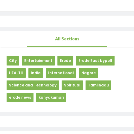
All Sections
City
Entertainment
Erode
Erode East bypoll
HEALTH
India
International
Nagore
Science and Technology
Spiritual
Tamilnadu
erode news
kanyakumari