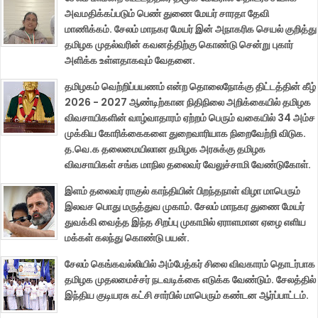
அவமதிக்கப்படும் பெண் துணை மேயர் சாரதா தேவி
மாணிக்கம். சேலம் மாநகர மேயர் இன் அநாகரிக செயல் குறித்து
தமிழக முதல்வரின் கவனத்திற்கு கொண்டு சென்று புகார்
அளிக்க உள்ளதாகவும் வேதனை.
தமிழகம் வெற்றிப்பயணம் என்ற தொலைநோக்கு திட்டத்தின் கீழ்
2026 - 2027 ஆண்டிற்கான நிதிநிலை அறிக்கையில் தமிழக
விவசாயிகளின் வாழ்வாதாரம் ஏற்றம் பெரும் வகையில் 34 அம்ச
முக்கிய கோரிக்கைகளை துறைவாரியாக நிறைவேற்றி விடுக.
த.வெ.க தலைமையிலான தமிழக அரசுக்கு தமிழக
விவசாயிகள் சங்க மாநில தலைவர் வேலுச்சாமி வேண்டுகோள்.
இளம் தலைவர் ராகுல் காந்தியின் பிறந்தநாள் விழா மாபெரும்
இலவச பொது மருத்துவ முகாம். சேலம் மாநகர துணை மேயர்
துவக்கி வைத்த இந்த சிறப்பு முகாமில் ஏராளமான ஏழை எளிய
மக்கள் கலந்து கொண்டு பயன்.
சேலம் கெங்கவல்லியில் அம்பேத்கர் சிலை விவகாரம் தொடர்பாக
தமிழக முதலமைச்சர் நடவடிக்கை எடுக்க வேண்டும். சேலத்தில்
இந்திய குடியரசு கட்சி சார்பில் மாபெரும் கண்டன ஆர்ப்பாட்டம்.