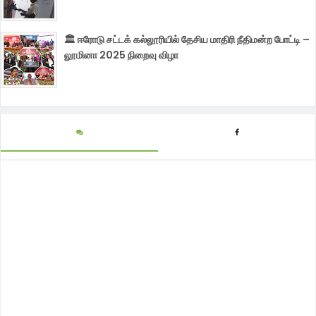
🏛️ ஈரோடு சட்டக் கல்லூரியில் தேசிய மாதிரி நீதிமன்ற போட்டி –
லூமினா 2025 நிறைவு விழா