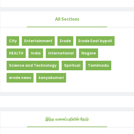
All Sections
City
Entertainment
Erode
Erode East bypoll
HEALTH
India
International
Nagore
Science and Technology
Spiritual
Tamilnadu
erode news
kanyakumari
இந்த வலைப்பதிவில் தேடு