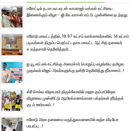
ஈரோட்டில் த.மா.கா.வுடன் காமராஜர் மக்கள் கட்சியை
இணைக்கும் விழா - ஜி.கே.வாசன் எம்.பி. முன்னிலை நடந்தது.
ஈரோடு மாவட்டத்தில், 19.97 லட்சம் வாக்காளர்களில், 14 லட்சம்
படிவங்கள் திரும்ப பெறப்பட்டதாக மாவட்ட ஆட்சித் தலைவர்
ச.கந்தசாமி தெரிவித்தார்...
ஐ.யூ.எம்.எல் கட்சிக்கு அமைச்சர் பொறுப்பு வழங்கிய தமிழக
முதல்வர் விஜய் அவர்களுக்கு நன்றி தெரிவித்து தீர்மானம்..!
ஸ்ரீ செல்வ விநாயகர் திருக்கோவில் மஹா கும்பாபிஷேக
விழாவை முன்னிட்டு ஆயிரக்கணக்கான பக்தர்கள் தீர்த்தக்
குடம் ஊர்வலம்..!
ஈரோடு அரசு தலைமை மருத்துவமனையில் லஞ்ச வீடியோ
பரபரப்பு...!