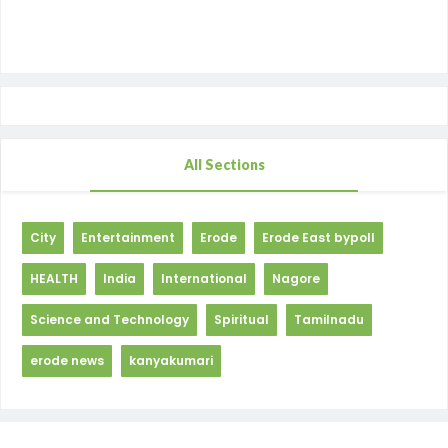
All Sections
City
Entertainment
Erode
Erode East bypoll
HEALTH
India
International
Nagore
Science and Technology
Spiritual
Tamilnadu
erode news
kanyakumari