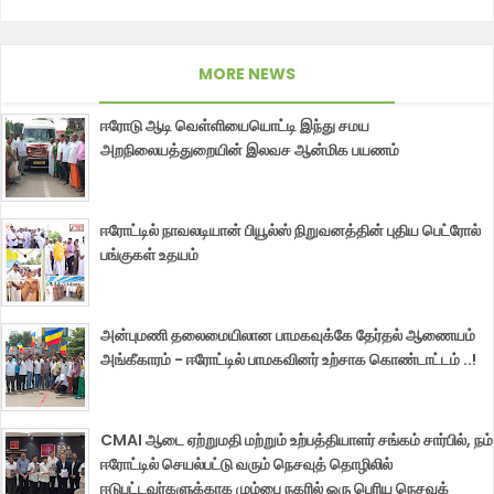
MORE NEWS
ஈரோடு ஆடி வெள்ளியையொட்டி இந்து சமய
அறநிலையத்துறையின் இலவச ஆன்மிக பயணம்
ஈரோட்டில் நாவலடியான் பியூல்ஸ் நிறுவனத்தின் புதிய பெட்ரோல்
பங்குகள் உதயம்
அன்புமணி தலைமையிலான பாமகவுக்கே தேர்தல் ஆணையம்
அங்கீகாரம் - ஈரோட்டில் பாமகவினர் உற்சாக கொண்டாட்டம் ..!
CMAI ஆடை ஏற்றுமதி மற்றும் உற்பத்தியாளர் சங்கம் சார்பில், நம்
ஈரோட்டில் செயல்பட்டு வரும் நெசவுத் தொழிலில்
ஈடுபட்டவர்களுக்காக மும்பை நகரில் ஒரு பெரிய நெசவுக்