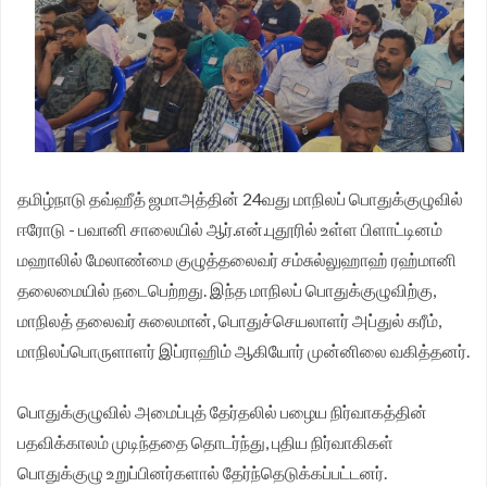
முதலமைச்சர் தீர்க்கமாக வலியுறுத்த தமிழக விவசாயிகள்
சங்க மாநில தலைவர் வேலுச்சாமி வேண்டுகோள்.
தமிழ்நாடு தவ்ஹீத் ஜமாஅத்தின் 24வது மாநிலப் பொதுக்குழுவில்
ஈரோடு - பவானி சாலையில் ஆர்.என்.புதூரில் உள்ள பிளாட்டினம்
மஹாலில் மேலாண்மை குழுத்தலைவர் சம்சுல்லுஹாஹ் ரஹ்மானி
தலைமையில் நடைபெற்றது. இந்த மாநிலப் பொதுக்குழுவிற்கு,
மாநிலத் தலைவர் சுலைமான், பொதுச்செயலாளர் அப்துல் கரீம்,
மாநிலப்பொருளாளர் இப்ராஹிம் ஆகியோர் முன்னிலை வகித்தனர்.
பொதுக்குழுவில் அமைப்புத் தேர்தலில் பழைய நிர்வாகத்தின்
பதவிக்காலம் முடிந்ததை தொடர்ந்து, புதிய நிர்வாகிகள்
பொதுக்குழு உறுப்பினர்களால் தேர்ந்தெடுக்கப்பட்டனர்.