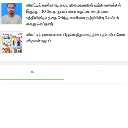
ஈரோட்டில் கண்ணாடி கடை உரிமையாளரின் வங்கி கணக்கில்
இருந்து 1.10 கோடி ரூபாய் வரை சுருட்டிய ஊழியரான
உத்திரபிரதேசத்தை சேர்ந்த வாலிபரை குற்றப்பிரிவு போலீசார்
கைது செய்தனர்...
ஈரோட்டில் நாவலடியான் பியூல்ஸ் நிறுவனத்தின் புதிய பெட்ரோல்
பங்குகள் உதயம்