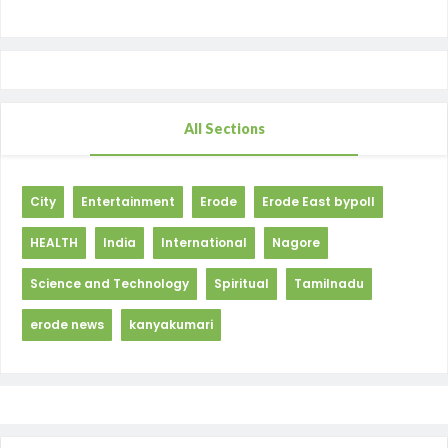
All Sections
City
Entertainment
Erode
Erode East bypoll
HEALTH
India
International
Nagore
Science and Technology
Spiritual
Tamilnadu
erode news
kanyakumari