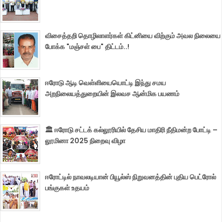
விசைத்தறி தொழிலாளர்கள் கிட்னியை விற்கும் அவல நிலையை
போக்க "மஞ்சள் பை" திட்டம்..!
ஈரோடு ஆடி வெள்ளியையொட்டி இந்து சமய
அறநிலையத்துறையின் இலவச ஆன்மிக பயணம்
🏛️ ஈரோடு சட்டக் கல்லூரியில் தேசிய மாதிரி நீதிமன்ற போட்டி –
லூமினா 2025 நிறைவு விழா
ஈரோட்டில் நாவலடியான் பியூல்ஸ் நிறுவனத்தின் புதிய பெட்ரோல்
பங்குகள் உதயம்