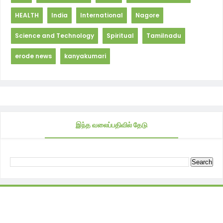
HEALTH
India
International
Nagore
Science and Technology
Spiritual
Tamilnadu
erode news
kanyakumari
இந்த வலைப்பதிவில் தேடு