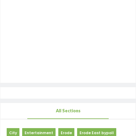
All Sections
City
Entertainment
Erode
Erode East bypoll