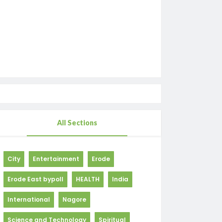
All Sections
City
Entertainment
Erode
Erode East bypoll
HEALTH
India
International
Nagore
Science and Technology
Spiritual