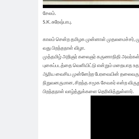
சேலம்.
S.K. சுரேஷ்பாபு.
காலம் சென்ற தமிழக முன்னாள் முதலமைச்சர்,
வது பிறந்தநாள் விழா.
முத்தமிழ் அறிஞர் கலைஞர் கருணாநிதி அவர்கள்
புகைப்படத்தை வெளியிட்டு என்றும் மறையாத உ
ஆரிய வைசிய முன்னேற்ற பேரவையின் தலைவரும்,
நிறுவனருமான, சிறந்த சமூக சேவகர் என்ற விருது
பிறந்தநாள் வாழ்த்துக்களை தெரிவித்துள்ளார்.