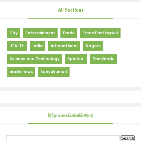
All Sections
City
Entertainment
Erode
Erode East bypoll
HEALTH
India
International
Nagore
Science and Technology
Spiritual
Tamilnadu
erode news
kanyakumari
இந்த வலைப்பதிவில் தேடு