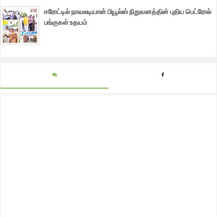
ஈரோட்டில் நாவலடியான் பியூல்ஸ் நிறுவனத்தின் புதிய பெட்ரோல்
பங்குகள் உதயம்