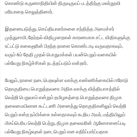
கொண்டு கருணாநிதியின் திருவுருவப் படத்திற்கு மலர்தூவி
முதலமைச்சர் தீர்க்கமாக வலியுறுத்த தமிழக விவசாயிகள்
மரியாதை செலுத்தினார்.
சங்க மாநில தலைவர் வேலுச்சாமி வேண்டுகோள்.
இதனையடுத்து, செய்தியாளர்களை சந்தித்த அமைச்சர்
முத்துசாமி, தேர்தல் விதிமுறைகள் காரணமாக சட்ட விதிகளுக்கு
உட்பட்டு கலைஞரின் பிறந்த நாளை கொண்டாடி வருவதாகவும்,
வரும் 6ம் தேதி முதல் பொதுமக்கள் பயன்பெறும் வகையில்
பல்வேறு நிகழ்ச்சிகள் நடத்தப்படும் என்றார்.
மேலும், நாளை நடைபெறவுள்ள வாக்கு எண்ணிக்கையில் ஈரோடு
தொகுதியை பொறுத்தவரை அதிக வாக்கு வித்தியாசத்தில்
வெற்றி பெறுவாம் என்றும் தமிழகத்தை பொறுத்தவரை திமுக
தலைமையிலான கூட்டணி அனைத்து தொகுதிகளிலும் வெற்றி
பெறும் என்ற நம்பிக்கை உள்ளதாகவும் கூறிய அவர், மத்தியிலும்
மிகப்பெரிய வெற்றி பெற்று, திமுக தலைவரின் ஆலோசனைப்படி
பல்வேறு நிகழ்வுகள் நடைபெறும் என எதிர்ப்பார்ப்பதாக