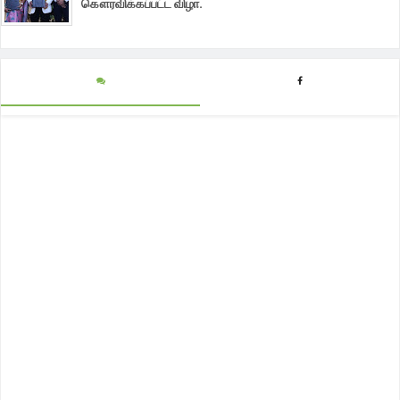
கௌரவிக்கப்பட்ட விழா.