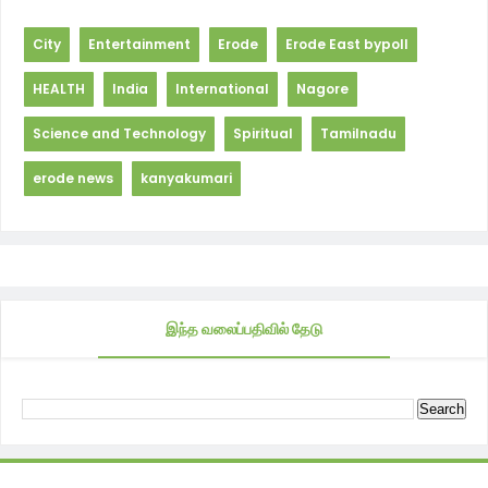
City
Entertainment
Erode
Erode East bypoll
HEALTH
India
International
Nagore
Science and Technology
Spiritual
Tamilnadu
erode news
kanyakumari
இந்த வலைப்பதிவில் தேடு