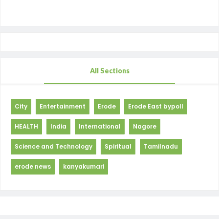
All Sections
City
Entertainment
Erode
Erode East bypoll
HEALTH
India
International
Nagore
Science and Technology
Spiritual
Tamilnadu
erode news
kanyakumari