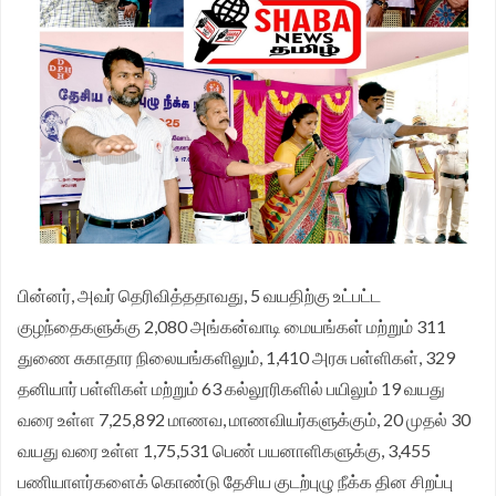
முதலமைச்சர் தீர்க்கமாக வலியுறுத்த தமிழக விவசாயிகள்
சங்க மாநில தலைவர் வேலுச்சாமி வேண்டுகோள்.
பின்னர், அவர் தெரிவித்ததாவது, 5 வயதிற்கு உட்பட்ட
குழந்தைகளுக்கு 2,080 அங்கன்வாடி மையங்கள் மற்றும் 311
துணை சுகாதார நிலையங்களிலும், 1,410 அரசு பள்ளிகள், 329
தனியார் பள்ளிகள் மற்றும் 63 கல்லூரிகளில் பயிலும் 19 வயது
வரை உள்ள 7,25,892 மாணவ, மாணவியர்களுக்கும், 20 முதல் 30
வயது வரை உள்ள 1,75,531 பெண் பயனாளிகளுக்கு, 3,455
பணியாளர்களைக் கொண்டு தேசிய குடற்புழு நீக்க தின சிறப்பு