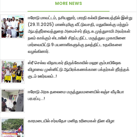
MORE NEWS
ஈரோடு மாவட்டம், நசியனுார், பாரதி கல்வி நிலையத்தில் இன்று
(29.11.2025) மாண்புமிகு வீட்டுவசதி, மதுவிலக்கு மற்றும்
ஆயத்தீர்வைத்துறை அமைச்சர் திரு.சு.முத்துசாமி அவர்கள்
நலம் காக்கும் ஸ்டாலின் சிறப்பு திட்ட மருத்துவ முகாமினை
பார்வையிட்டு 9 பயனாளிகளுக்கு நலத்திட்ட உதவிகளை
வழங்கினார்.
ஸ்ரீ செல்வ விநாயகர் திருக்கோவில் மஹா கும்பாபிஷேக
விழாவை முன்னிட்டு ஆயிரக்கணக்கான பக்தர்கள் தீர்த்தக்
குடம் ஊர்வலம்..!
ஈரோடு அரசு தலைமை மருத்துவமனையில் லஞ்ச வீடியோ
பரபரப்பு...!
காரமடையில் சர்வதேச மனித உரிமைகள் தின விழா