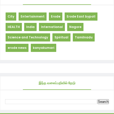
City
Entertainment
Erode
Erode East bypoll
HEALTH
India
International
Nagore
Science and Technology
Spiritual
Tamilnadu
erode news
kanyakumari
இந்த வலைப்பதிவில் தேடு