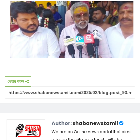
শেয়ার করুন
Author:
shabanewstamil
We are an Online news portal that aims
to keep the citizen in touch with the