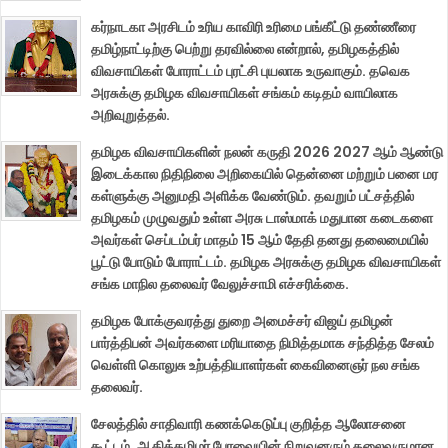
கர்நாடகா அரசிடம் உரிய காவிரி உரிமை பங்கீட்டு தண்ணீரை
தமிழ்நாட்டிற்கு பெற்று தரவில்லை என்றால், தமிழகத்தில்
விவசாயிகள் போராட்டம் புரட்சி புயலாக உருவாகும். தவெக
அரசுக்கு தமிழக விவசாயிகள் சங்கம் கடிதம் வாயிலாக
அறிவுறுத்தல்.
தமிழக விவசாயிகளின் நலன் கருதி 2026 2027 ஆம் ஆண்டு
இடைக்கால நிதிநிலை அறிகையில் தென்னை மற்றும் பனை மர
கள்ளுக்கு அனுமதி அளிக்க வேண்டும். தவறும் பட்சத்தில்
தமிழகம் முழுவதும் உள்ள அரசு டாஸ்மாக் மதுபான கடைகளை
அவர்கள் செப்டம்பர் மாதம் 15 ஆம் தேதி தனது தலைமையில்
பூட்டு போடும் போராட்டம். தமிழக அரசுக்கு தமிழக விவசாயிகள்
சங்க மாநில தலைவர் வேலுச்சாமி எச்சரிக்கை.
தமிழக போக்குவரத்து துறை அமைச்சர் விஜய் தமிழன்
பார்த்திபன் அவர்களை மரியாதை நிமித்தமாக சந்தித்த சேலம்
வெள்ளி கொலுசு உற்பத்தியாளர்கள் கைவினைஞர் நல சங்க
தலைவர்.
சேலத்தில் சாதிவாரி கணக்கெடுப்பு குறித்த ஆலோசனை
கூட்டம். ஆதித்தமிழர் பேரவையின் நிறுவனரும் தலைவருமான