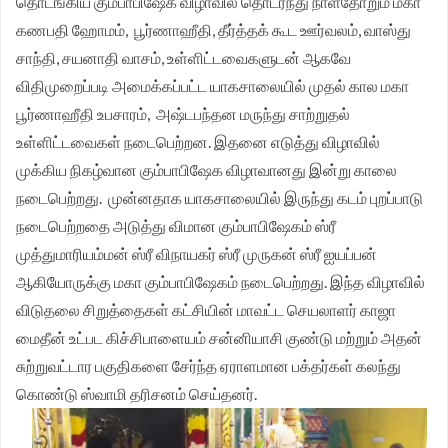
தொடங்கிய கும்பாபிஷேக விழாவில் தொடர்ந்து நாள்தோறும் மகா
கணபதி ஹோமம், பூர்ணாஹீதி, தீர்த்தக் கூட ஊர்வலம், வாஸ்து
சாந்தி, சயனாதி வாசம், உள்ளிட்டவைகளுடன் ஆகவே
விதிமுறைப்படி அமைக்கப்பட்ட யாகசாலையில் முதல் கால மகா
பூர்ணாஹீதி உபசாரம், அஷ்டபந்தன மருந்து சாற்றுதல்
உள்ளிட்டவைகள் நடைபெற்றன. இதனை எடுத்து விழாவில்
முக்கிய நிகழ்வான கும்பாபிஷேக விழாவானது இன்று காலை
நடைபெற்றது. முன்னதாக யாகசாலையில் இருந்து கடம் புறப்பாடு
நடைபெற்றதை அடுத்து விமான கும்பாபிஷேகம் ஸ்ரீ
முத்துமாரியம்மன் ஸ்ரீ விநாயகர் ஸ்ரீ முருகன் ஸ்ரீ ஐயப்பன்
ஆகியோருக்கு மகா கும்பாபிஷேகம் நடைபெற்றது. இந்த விழாவில்
விடுதலை சிறுத்தைகள் கட்சியின் மாவட்ட செயலாளர் காஜா
மைதீன் உட்பட கிச்சிபாளையம் சன்னியாசி குண்டு மற்றும் அதன்
சுற்றுவட்டார பகுதிகளை சேர்ந்த ஏராளமான பக்தர்கள் கலந்து
கொண்டு ஸ்வாமி தரிசனம் செய்தனர்.