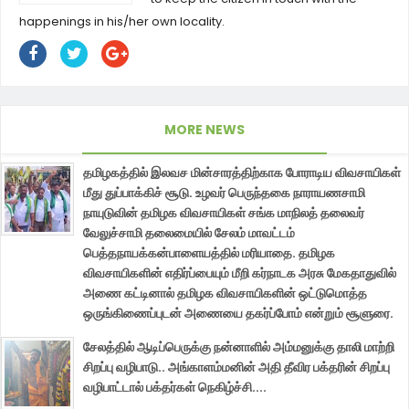
happenings in his/her own locality.
MORE NEWS
தமிழகத்தில் இலவச மின்சாரத்திற்காக போராடிய விவசாயிகள்
மீது துப்பாக்கிச் சூடு. உழவர் பெருந்தகை நாராயணசாமி
நாயுடுவின் தமிழக விவசாயிகள் சங்க மாநிலத் தலைவர்
வேலுச்சாமி தலைமையில் சேலம் மாவட்டம்
பெத்தநாயக்கன்பாளையத்தில் மரியாதை. தமிழக
விவசாயிகளின் எதிர்ப்பையும் மீறி கர்நாடக அரசு மேகதாதுவில்
அணை கட்டினால் தமிழக விவசாயிகளின் ஒட்டுமொத்த
ஒருங்கிணைப்புடன் அணையை தகர்ப்போம் என்றும் சூளுரை.
சேலத்தில் ஆடிப்பெருக்கு நன்னாளில் அம்மனுக்கு தாலி மாற்றி
சிறப்பு வழிபாடு.. அங்காளம்மனின் அதி தீவிர பக்தரின் சிறப்பு
வழிபாட்டால் பக்தர்கள் நெகிழ்ச்சி....