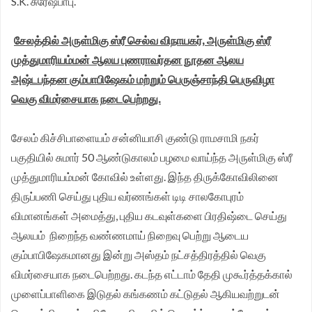
S.K. சுரேஷ்பாபு.
முதலமைச்சர் தீர்க்கமாக வலியுறுத்த தமிழக விவசாயிகள்
சேலத்தில் அருள்மிகு ஸ்ரீ செல்வ விநாயகர், அருள்மிகு ஸ்ரீ
சங்க மாநில தலைவர் வேலுச்சாமி வேண்டுகோள்.
முத்துமாரியம்மன் ஆலய புணராவர்தன நூதன ஆலய
அஷ்டபந்தன கும்பாபிஷேகம் மற்றும் பெருஞ்சாந்தி பெருவிழா
வெகு விமர்சையாக நடைபெற்றது.
சேலம் கிச்சிபாளையம் சன்னியாசி குண்டு ராமசாமி நகர்
பகுதியில் சுமார் 50 ஆண்டுகாலம் பழமை வாய்ந்த அருள்மிகு ஸ்ரீ
முத்துமாரியம்மன் கோவில் உள்ளது. இந்த திருக்கோவிலினை
திருப்பணி செய்து புதிய வர்ணங்கள் டிடி சாலகோபுரம்
விமானங்கள் அமைத்து, புதிய கடவுள்களை பிரதிஷ்டை செய்து
ஆலயம் நிறைந்த வண்ணமாய் நிறைவு பெற்று ஆடைய
கும்பாபிஷேகமானது இன்று அஸ்தம் நட்சத்திரத்தில் வெகு
விமர்சையாக நடைபெற்றது. கடந்த எட்டாம் தேதி முகூர்த்தக்கால்
முளைப்பாளிகை இடுதல் கங்கணம் கட்டுதல் ஆகியவற்றுடன்