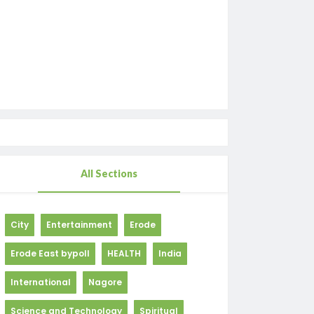
All Sections
City
Entertainment
Erode
Erode East bypoll
HEALTH
India
International
Nagore
Science and Technology
Spiritual