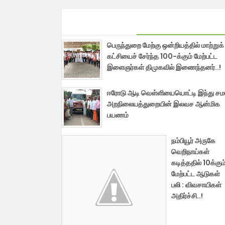
பெருந்துறை மேற்கு ஒன்றியத்தில் மாற்றுக்
கட்சியைச் சேர்ந்த 100-க்கும் மேற்பட்ட
இளைஞர்கள் திமுகவில் இணைந்தனர்..!
ஈரோடு ஆடி வெள்ளியையொட்டி இந்து ச
அறநிலையத்துறையின் இலவச ஆன்மிக
பயணம்
நம்பியூர் அருகே
வெறிநாய்கள்
கடித்ததில் 10க்கும
மேற்பட்ட ஆடுகள்
பலி : விவசாயிகள்
அதிர்ச்சி..!