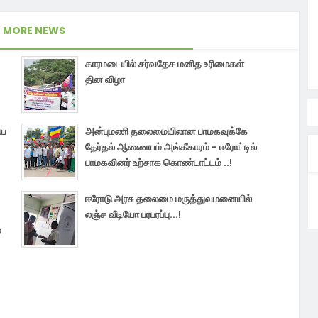
MORE NEWS
காரமடையில் சர்வதேச மனித உரிமைகள்
தின விழா
மய
அன்புமணி தலைமையிலான பாமகவுக்கே
தேர்தல் ஆணையம் அங்கீகாரம் - ஈரோட்டில்
பாமகவினர் உற்சாக கொண்டாட்டம் ..!
ஈரோடு அரசு தலைமை மருத்துவமனையில்
லஞ்ச வீடியோ பரபரப்பு...!
்