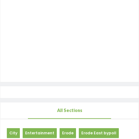
All Sections
City
Entertainment
Erode
Erode East bypoll