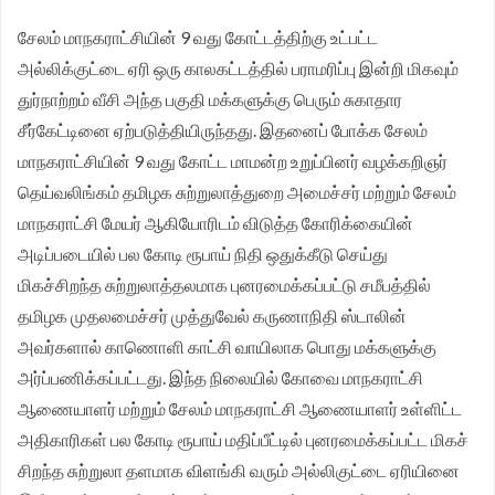
சங்க மாநில தலைவர் வேலுச்சாமி வேண்டுகோள்.
சேலம் மாநகராட்சியின் 9 வது கோட்டத்திற்கு உட்பட்ட
அல்லிக்குட்டை ஏரி ஒரு காலகட்டத்தில் பராமரிப்பு இன்றி மிகவும்
துர்நாற்றம் வீசி அந்த பகுதி மக்களுக்கு பெரும் சுகாதார
சீர்கேட்டினை ஏற்படுத்தியிருந்தது. இதனைப் போக்க சேலம்
மாநகராட்சியின் 9 வது கோட்ட மாமன்ற உறுப்பினர் வழக்கறிஞர்
தெய்வலிங்கம் தமிழக சுற்றுலாத்துறை அமைச்சர் மற்றும் சேலம்
மாநகராட்சி மேயர் ஆகியோரிடம் விடுத்த கோரிக்கையின்
அடிப்படையில் பல கோடி ரூபாய் நிதி ஒதுக்கீடு செய்து
மிகச்சிறந்த சுற்றுலாத்தலமாக புனரமைக்கப்பட்டு சமீபத்தில்
தமிழக முதலமைச்சர் முத்துவேல் கருணாநிதி ஸ்டாலின்
அவர்களால் காணொளி காட்சி வாயிலாக பொது மக்களுக்கு
அர்ப்பணிக்கப்பட்டது. இந்த நிலையில் கோவை மாநகராட்சி
ஆணையாளர் மற்றும் சேலம் மாநகராட்சி ஆணையாளர் உள்ளிட்ட
அதிகாரிகள் பல கோடி ரூபாய் மதிப்பீட்டில் புனரமைக்கப்பட்ட மிகச்
சிறந்த சுற்றுலா தளமாக விளங்கி வரும் அல்லிகுட்டை ஏரியினை