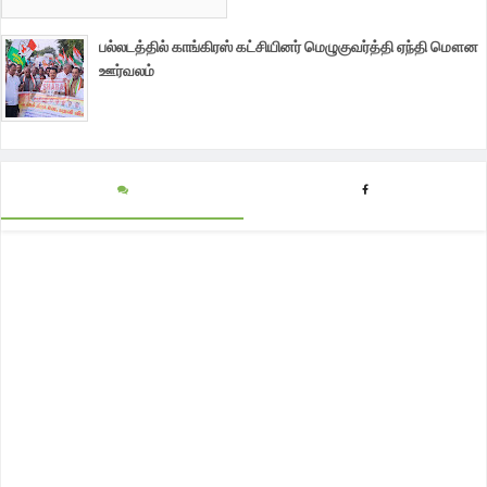
பல்லடத்தில் காங்கிரஸ் கட்சியினர் மெழுகுவர்த்தி ஏந்தி மௌன
ஊர்வலம்