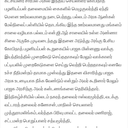
கட்சியினர் சார்பில் அகில இந்திய செயலாளர் கோபிநாத்
பழனியப்பன் தலைமையில் கைகளில் மெழுகுவர்த்தி ஏந்தி
முதலமைச்சர் தீர்க்கமாக வலியுறுத்த தமிழக விவசாயிகள்
மௌன ஊர்வலமானது நடைபெற்றது. பல்லடம் அரசு ஆண்கள்
சங்க மாநில தலைவர் வேலுச்சாமி வேண்டுகோள்.
மேல்நிலைப் பள்ளியில் தொடங்கிய இந்த ஊர்வலமானது மங்களம்
சாலை வழியாக பல்லடம் என்.ஜி.ஆர் சாலையில் உள்ள அண்ணா
சிலை அருகே முடிவடைந்தது இதனை அடுத்து அங்கு பேசிய
கோபிநாத் பழனியப்பன் கூறுகையில் பாஜக மின்னணு வாக்கு
இயந்திரத்தில் முறைகேடு செய்ததாகவும் மேலும் வாக்காளர்
பட்டியலில் முறைகேடுகளை செய்து வெற்றி பெற்றதாகவும் எனவே
உச்ச நீதிமன்றம் தாமாக முன்வந்து இதனை விசாரித்து பாஜக
அரசு உடனடியாக நீக்க வேண்டும் என்றும் அவர் கூறினார் மேலும்
பாஜக அரசிற்கு அவர் கன்டணங்களை தெரிவித்தார்.
இந்நிகழ்ச்சியில் பல்லடம் நகரத் தலைவர் ஈஸ்வரமூர்த்தி, வடக்கு
வட்டாரத் தலைவர் கணேசன், மாநிலச் செயலாளர்
முத்துராமலிங்கம், வர்த்தக பிரிவு மாவட்ட தலைவர் மணிராஜ்,
சட்டமன்ற பொறுப்பாளர் சத்யமூர்த்தி,