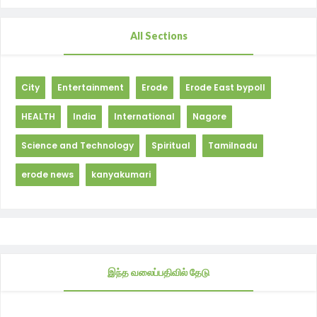
All Sections
City
Entertainment
Erode
Erode East bypoll
HEALTH
India
International
Nagore
Science and Technology
Spiritual
Tamilnadu
erode news
kanyakumari
இந்த வலைப்பதிவில் தேடு