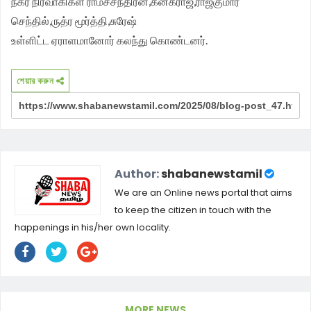
நகர நிர்வாகிகள் ராமச்சந்திரன்,கனகராஜ்,ராஜ்குமார்
செந்தில்,ருத்ர மூர்த்தி,சுரேஷ்
உள்ளிட்ட ஏராளமானோர் கலந்து கொண்டனர்.
শেয়ার করুন
Author:
shabanewstamil
We are an Online news portal that aims
to keep the citizen in touch with the
happenings in his/her own locality.
MORE NEWS