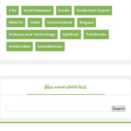
City
Entertainment
Erode
Erode East bypoll
HEALTH
India
International
Nagore
Science and Technology
Spiritual
Tamilnadu
erode news
kanyakumari
இந்த வலைப்பதிவில் தேடு