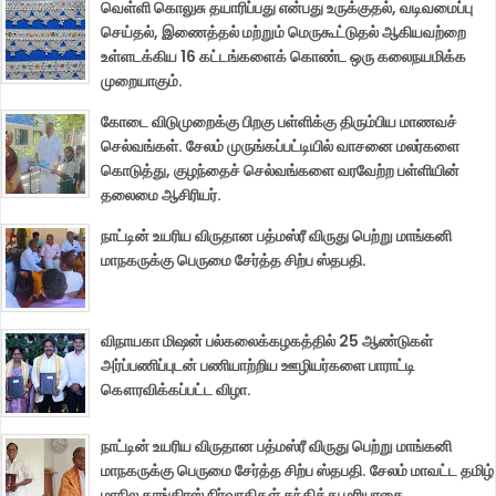
வெள்ளி கொலுசு தயாரிப்பது என்பது உருக்குதல், வடிவமைப்பு
செய்தல், இணைத்தல் மற்றும் மெருகூட்டுதல் ஆகியவற்றை
உள்ளடக்கிய 16 கட்டங்களைக் கொண்ட ஒரு கலைநயமிக்க
முறையாகும்.
கோடை விடுமுறைக்கு பிறகு பள்ளிக்கு திரும்பிய மாணவச்
செல்வங்கள். சேலம் முருங்கப்பட்டியில் வாசனை மலர்களை
கொடுத்து, குழந்தைச் செல்வங்களை வரவேற்ற பள்ளியின்
தலைமை ஆசிரியர்.
நாட்டின் உயரிய விருதான பத்மஸ்ரீ விருது பெற்று மாங்கனி
மாநகருக்கு பெருமை சேர்த்த சிற்ப ஸ்தபதி.
விநாயகா மிஷன் பல்கலைக்கழகத்தில் 25 ஆண்டுகள்
அர்ப்பணிப்புடன் பணியாற்றிய ஊழியர்களை பாராட்டி
கௌரவிக்கப்பட்ட விழா.
நாட்டின் உயரிய விருதான பத்மஸ்ரீ விருது பெற்று மாங்கனி
மாநகருக்கு பெருமை சேர்த்த சிற்ப ஸ்தபதி. சேலம் மாவட்ட தமிழ்
மாநில காங்கிரஸ் நிர்வாகிகள் சந்தித்து மரியாதை