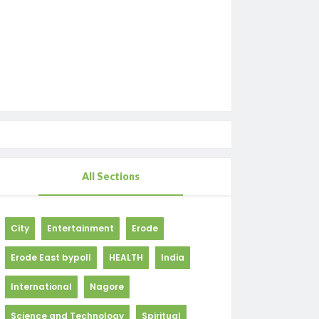
All Sections
City
Entertainment
Erode
Erode East bypoll
HEALTH
India
International
Nagore
Science and Technology
Spiritual