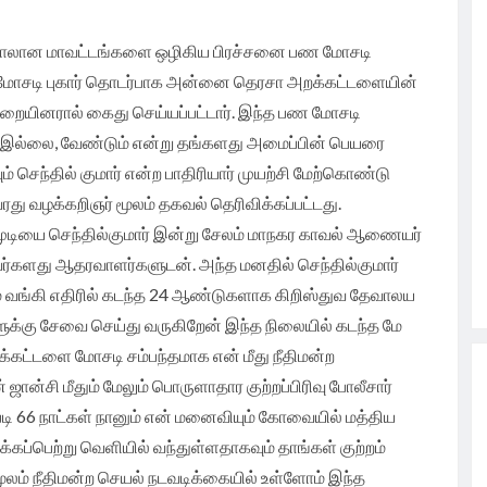
ும்பாலான மாவட்டங்களை ஒழிகிய பிரச்சனை பண மோசடி
ி
ள் மோசடி புகார் தொடர்பாக அன்னை தெரசா அறக்கட்டளையின்
துறையினரால் கைது செய்யப்பட்டார். இந்த பண மோசடி
மும் இல்லை, வேண்டும் என்று தங்களது அமைப்பின் பெயரை
 செந்தில் குமார் என்ற பாதிரியார் முயற்சி மேற்கொண்டு
து வழக்கறிஞர் மூலம் தகவல் தெரிவிக்கப்பட்டது.
தமுடியை செந்தில்குமார் இன்று சேலம் மாநகர காவல் ஆணையர்
வர்களது ஆதரவாளர்களுடன். அந்த மனதில் செந்தில்குமார்
ாம வங்கி எதிரில் கடந்த 24 ஆண்டுகளாக கிறிஸ்துவ தேவாலய
ளுக்கு சேவை செய்து வருகிறேன் இந்த நிலையில் கடந்த மே
கட்டளை மோசடி சம்பந்தமாக என் மீது நீதிமன்ற
ான்சி மீதும் மேலும் பொருளாதார குற்றப்பிரிவு போலீசார்
ன்படி 66 நாட்கள் நானும் என் மனைவியும் கோவையில் மத்திய
கப்பெற்று வெளியில் வந்துள்ளதாகவும் தாங்கள் குற்றம்
மூலம் நீதிமன்ற செயல் நடவடிக்கையில் உள்ளோம் இந்த