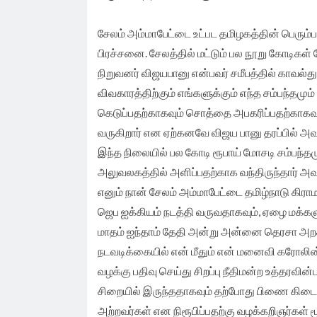
முதலமைச்சர் தீர்க்கமாக வலியுறுத்த தமிழக
சேலம் அம்மாபேட்டை உட்பட தமிழகத்தின் பெர
விவசாயிகள் சங்க மாநில தலைவர் வேலுச்சாம
பிரச்சனை. சேலத்தில் மட்டும் பல நூறு கோடிக
நிறுவனர் விஜயபானு என்பவர் சமீபத்தில் காவல்
வேண்டுகோள்.
விவகாரத்திற்கும் எங்களுக்கும் எந்த சம்பந்த
கெடுப்பதற்காகவும் சொத்தை அபகரிப்பதற்காகவும்
வருகிறார் என ஏற்கனவே விஜய பானு தரப்பில் அவர
இந்த நிலையில் பல கோடி ரூபாய் மோசடி சம்பந்
அலுவலகத்தில் அளிப்பதற்காக வந்திருந்தார் அ
எனும் நான் சேலம் அம்மாபேட்டை தமிழ்நாடு கிர
ஜெப ஐக்கியம் நடத்தி வருவதாகவும், ஏழை மக்க
மாதம் ஐந்தாம் தேதி அன்று அன்னை தெரசா அறக்
நடவடிக்கையில் என் மீதும் என் மனைவி கரோலின் ஜ
வழக்கு பதிவு செய்து சிறப்பு நீதிமன்ற உத்தரவி
சிறையில் இருந்ததாகவும் தற்போது பிணை கிடைக்
அற்றவர்கள் என நிரூபிப்பதற்கு வழக்கறிஞர்கள் 