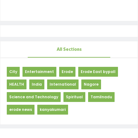
All Sections
City
Entertainment
Erode
Erode East bypoll
HEALTH
India
International
Nagore
Science and Technology
Spiritual
Tamilnadu
erode news
kanyakumari