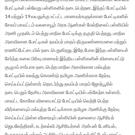
போட்டிகள் பல்வேறு பள்ளிகளில் நடைபெற்றன. இந்தப் போட்டியில்
14 மற்றும் 19 வயதுக்கு உட்பட்ட மாணவர்களுக்கான போட்டிகளில்
சேலம் மாவட்டம் வலசையூர் அரசு ஆண்கள் மேல்நிலைப் பள்ளியில்
அணி முதலிடம் பெற்று மாநில போட்டிக்கு தகுதி பெற்றது. மாநில
அளவிலான போட்டிகள் நவம்பர் மாதம் திருவண்ணாமலை மற்றும்
ராணிப்பேட்டையில் நடைபெறுகிறது. இதே போல இந்த பள்ளியைச்
சேர்ந்த கலை பிரிவு மாணவர் இந்திய பள்ளிகளின் விளையாட்டு
குழுமம் சார்பாக நடைபெற்ற மாநில அளவிலான மல்யுத்த
போட்டியில் கலந்து கொண்டு தமிழக அணிக்காக தேர்வு
செய்யப்பட்டுள்ளார். தொடர்ந்து நவம்பர் மாதம் ஜோத்பூரில்
நடைபெறும் தேசிய அளவிலான போட்டியில் பங்கேற்க உள்ளார்.
மாவட்ட கோகோ விளையாட்டு போட்டியில் வெற்றி பெற்ற
வீரர்களையும் மல்யுத்த போட்டிக்காக தமிழக அணிக்கு தேர்வு
செய்யப்பட்டுள்ள வீரரையும் பள்ளியின் தலைமை ஆசிரியர்
ஜெயலேந்திரன், உடற்கல்வி ஆசிரியர்கள் அன்பன் டேனியல்,
யோகநாதன் மற்றும் ஆசிரிய பெருமக்கள் உள்ளிட்டோர் பாராட்டி