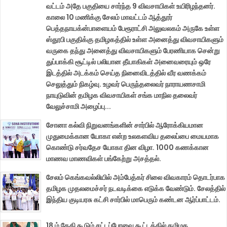
வட்டம் அதே பகுதியை சார்ந்த 9 விவசாயிகள் உயிரிழந்தனர்.
காலை 10 மணிக்கு சேலம் மாவட்டம் ஆத்தூர்
பெத்தநாயக்ன்பாளையம் பேரூராட்சி அலுவலகம் அருகே உள்ள
ஸ்தூபி பகுதிக்கு தமிழகத்தில் உள்ள அனைத்து விவசாயிகளும்
வருகை தந்து அனைத்து விவசாயிகளும் பேரணியாக சென்று
துப்பாக்கி சூட்டில் பலியான தீயாகிகள் அனைவரையும் ஒரே
இடத்தில் அடக்கம் செய்த நினைவிடத்தில் வீர வணக்கம்
செலுத்தும் நிகழ்வு. உழவர் பெருந்தலைவர் நாராயணசாமி
நாயுடுவின் தமிழக விவசாயிகள் சங்க மாநில தலைவர்
வேலுச்சாமி அழைப்பு...
சோனா கல்வி நிறுவனங்களின் சார்பில் ஆரோக்கியமான
முதுமைக்கான யோகா என்ற உலகளவிய தலைப்பை மையமாக
கொண்டு சர்வதேச யோகா தின விழா. 1000 கணக்கான
மாணவ மாணவிகள் பங்கேற்று அசத்தல்.
சேலம் கெங்கவல்லியில் அம்பேத்கர் சிலை விவகாரம் தொடர்பாக
தமிழக முதலமைச்சர் நடவடிக்கை எடுக்க வேண்டும். சேலத்தில்
இந்திய குடியரசு கட்சி சார்பில் மாபெரும் கண்டன ஆர்ப்பாட்டம்.
18 ம் தேதி கூடும் சட்டப்பேரவை கூட்டத்தில் தமிழக