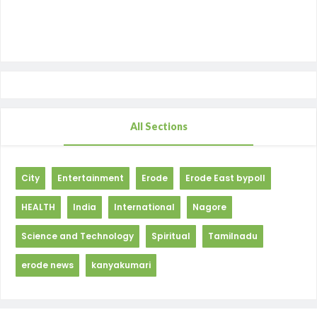
All Sections
City
Entertainment
Erode
Erode East bypoll
HEALTH
India
International
Nagore
Science and Technology
Spiritual
Tamilnadu
erode news
kanyakumari