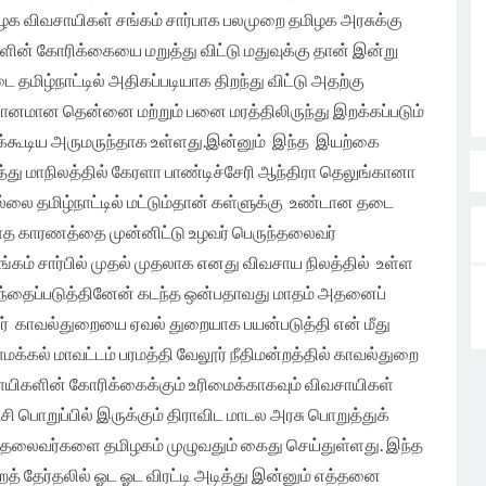
மிழக விவசாயிகள் சங்கம் சார்பாக பலமுறை தமிழக அரசுக்கு
ின் கோரிக்கையை மறுத்து விட்டு மதுவுக்கு தான் இன்று
 தமிழ்நாட்டில் அதிகப்படியாக திறந்து விட்டு அதற்கு
பானமான தென்னை மற்றும் பனை மரத்திலிருந்து இறக்கப்படும்
க்கூடிய அருமருந்தாக உள்ளது.இன்னும் இந்த இயற்கை
த்து மாநிலத்தில் கேரளா பாண்டிச்சேரி ஆந்திரா தெலுங்கானா
்லை தமிழ்நாட்டில் மட்டும்தான் கள்ளுக்கு உண்டான தடை
ாத காரணத்தை முன்னிட்டு உழவர் பெருந்தலைவர்
கம் சார்பில் முதல் முதலாக எனது விவசாய நிலத்தில் உள்ள
 சந்தைப்படுத்தினேன் கடந்த ஒன்பதாவது மாதம் அதனைப்
ர் காவல்துறையை ஏவல் துறையாக பயன்படுத்தி என் மீது
க்கல் மாவட்டம் பரமத்தி வேலூர் நீதிமன்றத்தில் காவல்துறை
ாயிகளின் கோரிக்கைக்கும் உரிமைக்காகவும் விவசாயிகள்
 பொறுப்பில் இருக்கும் திராவிட மாடல அரசு பொறுத்துக்
 தலைவர்களை தமிழகம் முழுவதும் கைது செய்துள்ளது. இந்த
் தேர்தலில் ஓட ஓட விரட்டி அடித்து இன்னும் எத்தனை