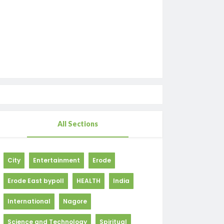
All Sections
City
Entertainment
Erode
Erode East bypoll
HEALTH
India
International
Nagore
Science and Technology
Spiritual