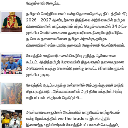
வேலுச்சாமி அழைப்பு...
தமிழகம் வெற்றிப்பயணம் என்ற தொலைநோக்கு திட்டத்தின் கீழ்
2026 - 2027 ஆண்டிற்கான நிதிநிலை அறிக்கையில் தமிழக
விவசாயிகளின் வாழ்வாதாரம் ஏற்றம் பெரும் வகையில் 34 அம்ச
முக்கிய கோரிக்கைகளை துறைவாரியாக நிறைவேற்றி விடுக.
த.வெ.க தலைமையிலான தமிழக அரசுக்கு தமிழக
விவசாயிகள் சங்க மாநில தலைவர் வேலுச்சாமி வேண்டுகோள்.
சேலத்தில் சாதிவாரி கணக்கெடுப்பு குறித்த ஆலோசனை
கூட்டம். ஆதித்தமிழர் பேரவையின் நிறுவனரும் தலைவருமான
அதியமான் கலந்து கொண்டு நான்கு மாவட்ட நிர்வாகிகளுடன்
முக்கிய முடிவு.
சேலத்தில் ஆடிப்பெருக்கு நன்னாளில் அம்மனுக்கு தாலி மாற்றி
சிறப்பு வழிபாடு.. அங்காளம்மனின் அதி தீவிர பக்தரின் சிறப்பு
வழிபாட்டால் பக்தர்கள் நெகிழ்ச்சி....
அண்ணாமலை ஐபிஎஸ் அவர்களின் மாறுவோம் மாற்றுவோம்
என்ற நோக்கத்தின் we the leaders இயக்கத்தில்
இணைந்த உறுப்பினர்கள் சேலத்தில் பட்டாசுகள் வெடித்தும்,