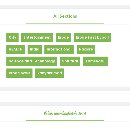
All Sections
City
Entertainment
Erode
Erode East bypoll
HEALTH
India
International
Nagore
Science and Technology
Spiritual
Tamilnadu
erode news
kanyakumari
இந்த வலைப்பதிவில் தேடு