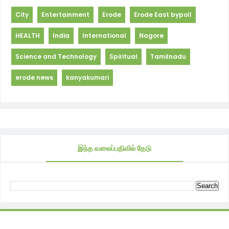
City
Entertainment
Erode
Erode East bypoll
HEALTH
India
International
Nagore
Science and Technology
Spiritual
Tamilnadu
erode news
kanyakumari
இந்த வலைப்பதிவில் தேடு