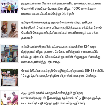
முதுமைக்கான யோகா என்ற உலகளவிய தலைப்பை மையமாக
கொண்டு சர்வதேச யோகா தின விழா. 1000 கணக்கான
மாணவ மாணவிகள் பங்கேற்று அசத்தல்.
தமிழக போக்குவரத்து துறை அமைச்சர் விஜய் தமிழன்
பார்த்திபன் அவர்களை மரியாதை நிமித்தமாக சந்தித்த சேலம்
வெள்ளி கொலுசு உற்பத்தியாளர்கள் கைவினைஞர் நல சங்க
தலைவர்.
கல்வி வளர்ச்சி நாளின் தந்தையான கர்மவீரரின் 124 வது
பிறந்தநாள் விழா. தாதை. சேகோ. ரவிக்குமார் தலைமையில்
பல்வேறு அமைப்பு நிர்வாகிகள் ஐயாவின் திருவுருவ சிலைக்கு
மாலை அணிவித்து மரியாதை.
சேலம் இந்திய கைத்தறி தொழில்நுட்ப நிறுவனம் (IIHT) சார்பில்
12வது தேசிய கைத்தறி தின விழா சிறப்பாக நடைபெற்றது.
ஆடி முதல் நாளில் பொதுமக்கள் மற்றும் துப்புரவு
பணியாளர்களுடன் இணைந்து தேங்காய் சுட்டு இறைவனுக்கு
படையலிட்டு வழிபாடு நடத்திய மாமன்ற உறுப்பினர்.