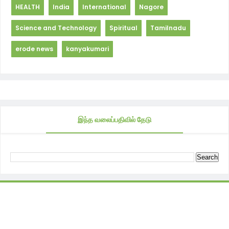
HEALTH
India
International
Nagore
Science and Technology
Spiritual
Tamilnadu
erode news
kanyakumari
இந்த வலைப்பதிவில் தேடு