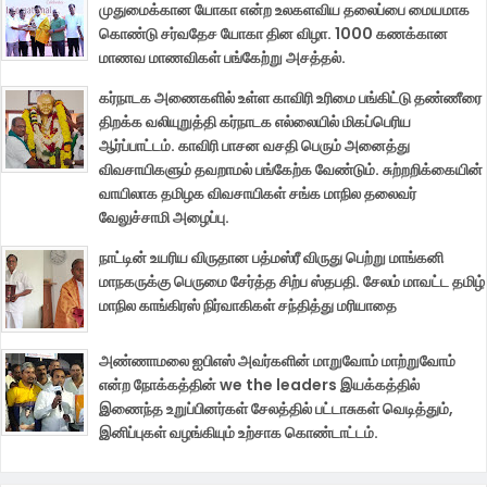
முதுமைக்கான யோகா என்ற உலகளவிய தலைப்பை மையமாக
கொண்டு சர்வதேச யோகா தின விழா. 1000 கணக்கான
மாணவ மாணவிகள் பங்கேற்று அசத்தல்.
கர்நாடக அணைகளில் உள்ள காவிரி உரிமை பங்கிட்டு தண்ணீரை
திறக்க வலியுறுத்தி கர்நாடக எல்லையில் மிகப்பெரிய
ஆர்ப்பாட்டம். காவிரி பாசன வசதி பெரும் அனைத்து
விவசாயிகளும் தவறாமல் பங்கேற்க வேண்டும். சுற்றறிக்கையின்
வாயிலாக தமிழக விவசாயிகள் சங்க மாநில தலைவர்
வேலுச்சாமி அழைப்பு.
நாட்டின் உயரிய விருதான பத்மஸ்ரீ விருது பெற்று மாங்கனி
மாநகருக்கு பெருமை சேர்த்த சிற்ப ஸ்தபதி. சேலம் மாவட்ட தமிழ்
மாநில காங்கிரஸ் நிர்வாகிகள் சந்தித்து மரியாதை
அண்ணாமலை ஐபிஎஸ் அவர்களின் மாறுவோம் மாற்றுவோம்
என்ற நோக்கத்தின் we the leaders இயக்கத்தில்
இணைந்த உறுப்பினர்கள் சேலத்தில் பட்டாசுகள் வெடித்தும்,
இனிப்புகள் வழங்கியும் உற்சாக கொண்டாட்டம்.