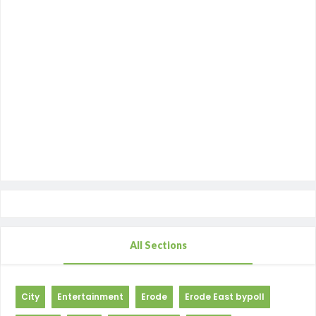
All Sections
City
Entertainment
Erode
Erode East bypoll